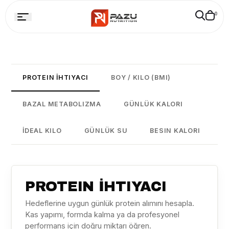
Skip to
Cart
0
ontent
is
empty
PROTEIN İHTIYACI
BOY / KILO (BMI)
BAZAL METABOLIZMA
GÜNLÜK KALORI
İDEAL KILO
GÜNLÜK SU
BESIN KALORI
PROTEIN İHTIYACI
Hedeflerine uygun günlük protein alımını hesapla.
Kas yapımı, formda kalma ya da profesyonel
performans için doğru miktarı öğren.