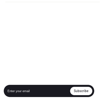
ABOUT US
KURUMSAL
QUICK LINK
QUICK LINK
SUBSCRIBE OUR NEWSLETTER
Subscribe our newsletter
Stay in the loop, with exclusive offers and product previews.
Enter
Subscribe
your
email